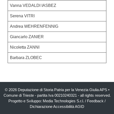
Vanna VEDALDI IASBEZ
Serena VITRI
Andrea WEHRENFENNIG
Giancarlo ZANIER
Nicoletta ZANNI
Barbara ZLOBEC
© 2026 Deputazione di Storia Patria per la Venezia Giulia APS
•
Comune di Trieste - partita Iva 00210240321 - all rights reserved.
Progetto e Sviluppo:
Media Technologies S.r.l.
/
Feedback
/
Dichiarazione Accessibilità AGID